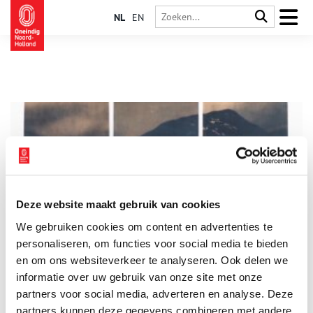
NL
EN
Deze website maakt gebruik van cookies
Vivian Ammerlaan in de Rocky Mountains
We gebruiken cookies om content en advertenties te
Wie ooit heeft stilgestaan voor een imposant berglandschap,
weet hoe klein en nietig een mens zich kan voelen – en
personaliseren, om functies voor social media te bieden
tegelijk verbonden met iets dat groter is dan zichzelf. Precies
en om ons websiteverkeer te analyseren. Ook delen we
dat gevoel zoekt Vivian Ammerlaan (1994) in haar werk. Singer
informatie over uw gebruik van onze site met onze
2 min
Laren toont dit najaar nieuw werk van de jonge kunstenaar in
Vivian Ammerlaan in de Rocky Mountains. Ammerlaan is de
partners voor social media, adverteren en analyse. Deze
winnaar van de John & Marine van Vlissingen Art Foundation
partners kunnen deze gegevens combineren met andere