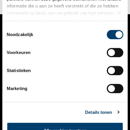
informatie die u aan ze heeft verstrekt of die ze hebben
verzameld op basis van uw gebruik van hun services. U
gaat akkoord met de cookies en het
privacystatement
als u onze website blijft gebruiken.
Toestemmingsselectie
VERHALEN
Noodzakelijk
NIEUWS
Voorkeuren
KALENDER
THEMA’S
Statistieken
ACTIVITEITEN
Marketing
VIDEO’S
OVER ONS
Details tonen
CONTACT