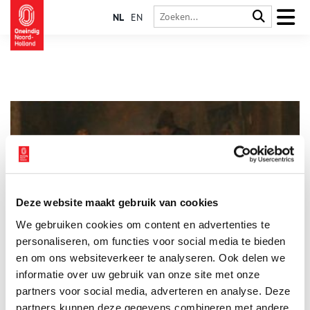
NL
EN
Deze website maakt gebruik van cookies
Platte Thijs: de Robin Hood van de Purmer
We gebruiken cookies om content en advertenties te
In de Purmer woonde enkele eeuwen geleden een woeste
struikrover, die opvallend genoeg meer bewonderd dan
personaliseren, om functies voor social media te bieden
gevreesd werd: Platte Thijs. Thijs was namelijk een rover met
en om ons websiteverkeer te analyseren. Ook delen we
een duivelse sluwheid maar het hart op de juiste plaats. Hij
informatie over uw gebruik van onze site met onze
stal van de rijken en gaf aan de armen, als een ware Robin
Hood.
partners voor social media, adverteren en analyse. Deze
partners kunnen deze gegevens combineren met andere