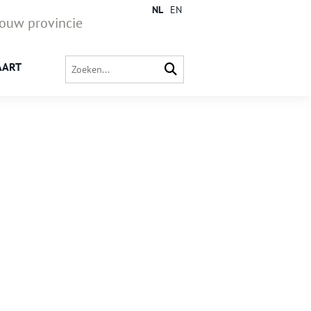
NL
EN
jouw provincie
AART