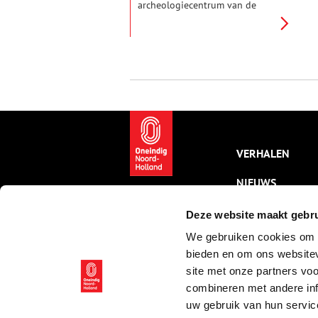
archeologiecentrum van de
provincie Noord-Holland, de
vondst van de maand. Daar
krijgen deze bijzondere
bodemvondsten een eigen
vitrine, op Oneindig Noord-
Holland worden ze met een
verhaal in het zonnetje gezet.
Deze maand staat een zweep uit
de Middenbeemster centraal.
VERHALEN
NIEUWS
KALENDER
Deze website maakt gebru
We gebruiken cookies om c
THEMA’S
bieden en om ons websitev
ACTIVITEITEN
site met onze partners vo
combineren met andere inf
VIDEO’S
uw gebruik van hun servic