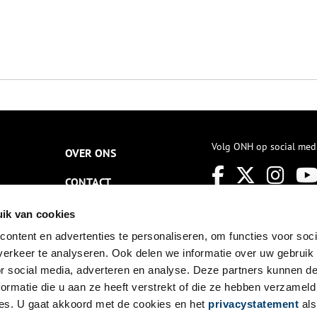
Volg ONH op social med
OVER ONS
CONTACT
NIEUWSBRIEF
ik van cookies
ontent en advertenties te personaliseren, om functies voor soci
DISCLAIMER
erkeer te analyseren. Ook delen we informatie over uw gebruik
PRIVACY
or social media, adverteren en analyse. Deze partners kunnen 
ormatie die u aan ze heeft verstrekt of die ze hebben verzameld
TOEGANKELIJKHEID
es. U gaat akkoord met de cookies en het
privacystatement
als