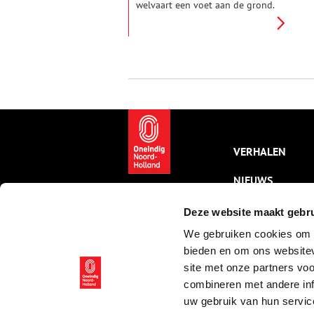
welvaart een voet aan de grond.
Het nieuwe boek ‘Koopman in
De Rijp’ van Leo den Engelse
neemt ons mee in het leven van
drie opeenvolgende
koopmanfamilies in de Rijp, die
door graanhandel en
persoonlijke relaties met elkaar
verbonden waren. De
bedrijvigheid van De Rijp krijgt
in zijn boek een gezicht.
VERHALEN
NIEUWS
KALENDER
Deze website maakt gebru
We gebruiken cookies om c
THEMA’S
bieden en om ons websitev
ACTIVITEITEN
site met onze partners vo
combineren met andere inf
VIDEO’S
uw gebruik van hun servic