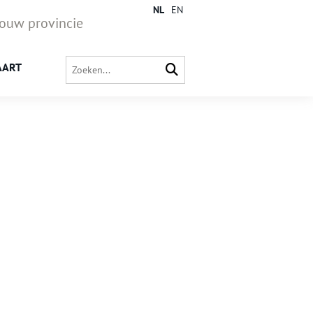
NL
EN
jouw provincie
AART