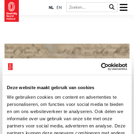
NL
EN
Deze website maakt gebruik van cookies
Stuk van de maand: rijmdicht van de grote brand van
We gebruiken cookies om content en advertenties te
Kolhorn
personaliseren, om functies voor social media te bieden
Elke maand plaatst het Regionaal Archief Alkmaar een
bijzonder archiefstuk uit de collectie in de schijnwerpers. Deze
en om ons websiteverkeer te analyseren. Ook delen we
keer: een gedicht van een ooggetuige van de grote brand van
informatie over uw gebruik van onze site met onze
Kolhorn in 1788. Op 15 september 2023 was het precies 235
2 min
partners voor social media, adverteren en analyse. Deze
jaar geleden dat een groot deel van Kolhorn verwoest werd
door een brand. De brand ontstond aan het eind van de
partners kunnen deze gegevens combineren met andere