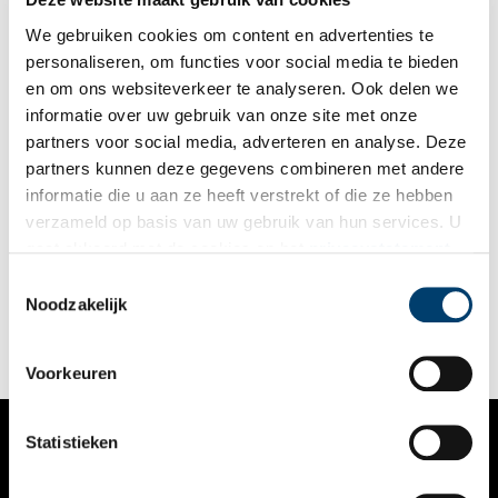
We gebruiken cookies om content en advertenties te
personaliseren, om functies voor social media te bieden
en om ons websiteverkeer te analyseren. Ook delen we
informatie over uw gebruik van onze site met onze
partners voor social media, adverteren en analyse. Deze
partners kunnen deze gegevens combineren met andere
Gebouw 8 krijgt een nieuw leven
informatie die u aan ze heeft verstrekt of die ze hebben
Op het Hembrugterrein in Zaandam vind je het voormalige
verzameld op basis van uw gebruik van hun services. U
wapendepot Gebouw 8. Het was er lange tijd beroerd aan toe,
gaat akkoord met de cookies en het
privacystatement
maar wordt nu opgeknapt. Het is een zogenaamde
voorherbestemming: de toekomstige eigenaar mag het
als u onze website blijft gebruiken.
Toestemmingsselectie
rijksmonument naar eigen inzicht een nieuw doel geven.
Noodzakelijk
Voorkeuren
Statistieken
VERHALEN