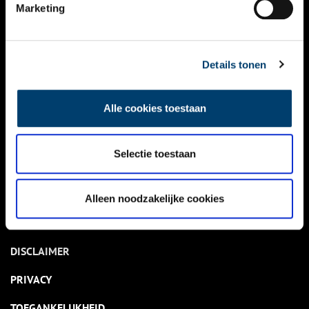
NIEUWS
Marketing
KALENDER
THEMA’S
Details tonen
ACTIVITEITEN
Alle cookies toestaan
VIDEO’S
Selectie toestaan
OVER ONS
CONTACT
Alleen noodzakelijke cookies
NIEUWSBRIEF
DISCLAIMER
PRIVACY
TOEGANKELIJKHEID