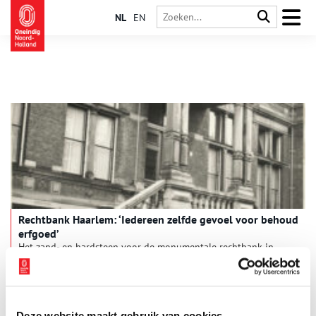
NL
EN
Rechtbank Haarlem: ‘Iedereen zelfde gevoel voor behoud
erfgoed’
Het zand- en hardsteen voor de monumentale rechtbank in
Haarlem kwam indertijd met de trein. De herkomst van
materialen is maar één van de vele aspecten waarmee het
Rijksvastgoedbedrijf (RVB) tijdens het grootschalig onderhoud
3 min
rekening hield.
Deze website maakt gebruik van cookies