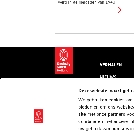
werd in de meidagen van 1940
gemobiliseerd in de strijd tegen
de Duitsers. Vanuit vliegbasis
Soesterberg vloog hij onder
meer naar de Grebbelinie, waar
hij deelnam aan
luchtgevechten.
VERHALEN
NIEUWS
KALENDER
Deze website maakt gebru
We gebruiken cookies om c
THEMA’S
bieden en om ons websitev
ACTIVITEITEN
site met onze partners vo
combineren met andere inf
VIDEO’S
uw gebruik van hun servic