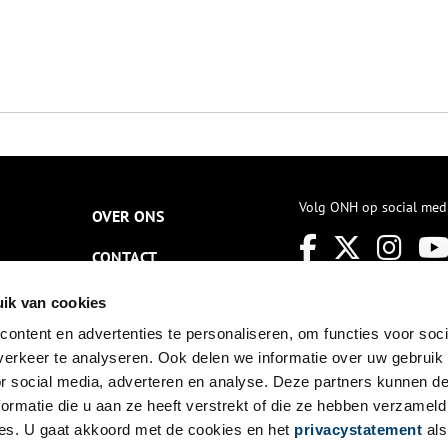
Volg ONH op social med
OVER ONS
CONTACT
NIEUWSBRIEF
ik van cookies
ontent en advertenties te personaliseren, om functies voor soci
DISCLAIMER
erkeer te analyseren. Ook delen we informatie over uw gebruik
PRIVACY
or social media, adverteren en analyse. Deze partners kunnen 
ormatie die u aan ze heeft verstrekt of die ze hebben verzameld
TOEGANKELIJKHEID
es. U gaat akkoord met de cookies en het
privacystatement
als