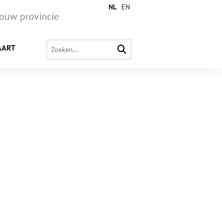
NL
EN
jouw provincie
AART