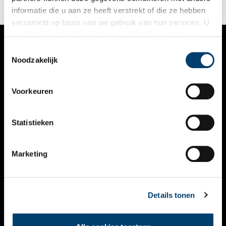
informatie die u aan ze heeft verstrekt of die ze hebben
verzameld op basis van uw gebruik van hun services. U
gaat akkoord met de cookies en het
privacystatement
als u onze website blijft gebruiken.
Toestemmingsselectie
VERHALEN
Noodzakelijk
NIEUWS
Voorkeuren
KALENDER
THEMA’S
Statistieken
ACTIVITEITEN
Marketing
VIDEO’S
OVER ONS
Details tonen
CONTACT