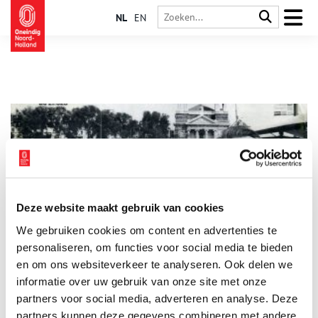
NL
EN
Deze website maakt gebruik van cookies
Johnny & Rijk: een paar apart
We gebruiken cookies om content en advertenties te
Amsterdammer Johnny Kraaijkamp en Utrechter Rijk de Gooyer
zijn als Johnny & Rijk een succesvol komisch duo met een
personaliseren, om functies voor social media te bieden
eigen show op de Nederlandse televisie. Ze brengen ook
en om ons websiteverkeer te analyseren. Ook delen we
platen uit en hebben in 1957 hun eerste hits met de singles Ik
informatie over uw gebruik van onze site met onze
Ben Zo Blij en De Ouwe Sopraan Uit De Jordaan. Hun grootste
hit hebben Johnny & Rijk in 1967 met De Bostellla.
partners voor social media, adverteren en analyse. Deze
partners kunnen deze gegevens combineren met andere