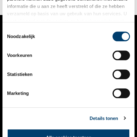
informatie die u aan ze heeft verstrekt of die ze hebben
verzameld op basis van uw gebruik van hun services. U
gaat akkoord met de cookies en het
privacystatement
als u onze website blijft gebruiken.
Toestemmingsselectie
VERHALEN
Noodzakelijk
NIEUWS
Voorkeuren
KALENDER
THEMA’S
Statistieken
ACTIVITEITEN
Marketing
VIDEO’S
OVER ONS
Details tonen
CONTACT