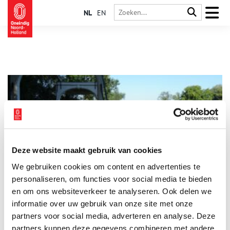
NL
EN
Deze website maakt gebruik van cookies
Op stap met Jac. P. Thijsse naar de Koenenkade
We gebruiken cookies om content en advertenties te
Frisse lucht, groen, weidse luchten – daar heb je tijdens een
pandemie behoefte aan. Wandel daarom even mee met
personaliseren, om functies voor social media te bieden
natuurliefhebber Jac. P. Thijsse. Op naar de Koenenkade bij de
en om ons websiteverkeer te analyseren. Ook delen we
Nieuwe Meer. Hier bedacht Thijsse zijn bosplan.
informatie over uw gebruik van onze site met onze
partners voor social media, adverteren en analyse. Deze
partners kunnen deze gegevens combineren met andere