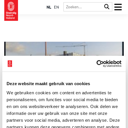
NL
EN
Deze website maakt gebruik van cookies
Zaans Industrieel Erfgoed: Top vijf stukken uit het
We gebruiken cookies om content en advertenties te
gemeentearchief
personaliseren, om functies voor social media te bieden
De Zaanstreek kent een zeer uitgebreide industriële
geschiedenis en is daarmee één van de meest bekende plekken
en om ons websiteverkeer te analyseren. Ook delen we
waar het Hollandse industriële erfgoed zijn sporen heeft
informatie over uw gebruik van onze site met onze
achter gelaten. Het geheugen van de Zaanstreek is in het
partners voor social media, adverteren en analyse. Deze
Gemeentearchief Zaanstad te vinden, waar boeken, tekeningen,
verslagen, prenten, kaarten en foto’s over het gebied van
partners kunnen deze gegevens combineren met andere