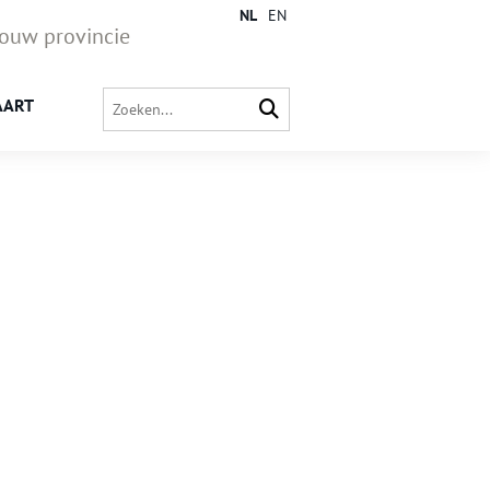
NL
EN
jouw provincie
AART