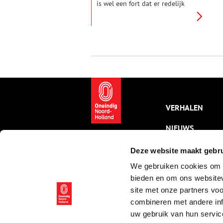
is wel een fort dat er redelijk
authentiek uitziet en daarom
gaven de vrijwilligers van het
Documentatiecentrum Stelling
van Amsterdam er een
rondleiding.
VERHALEN
NIEUWS
KALENDER
Deze website maakt gebru
We gebruiken cookies om c
THEMA’S
bieden en om ons websitev
ACTIVITEITEN
site met onze partners vo
combineren met andere inf
VIDEO’S
uw gebruik van hun servic