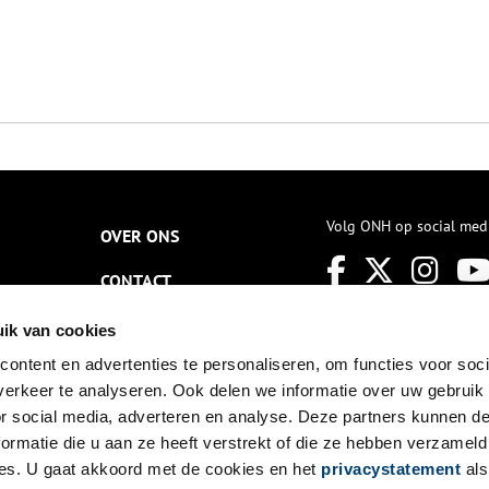
Volg ONH op social med
OVER ONS
CONTACT
NIEUWSBRIEF
ik van cookies
ontent en advertenties te personaliseren, om functies voor soci
DISCLAIMER
erkeer te analyseren. Ook delen we informatie over uw gebruik
PRIVACY
or social media, adverteren en analyse. Deze partners kunnen 
ormatie die u aan ze heeft verstrekt of die ze hebben verzameld
TOEGANKELIJKHEID
es. U gaat akkoord met de cookies en het
privacystatement
als