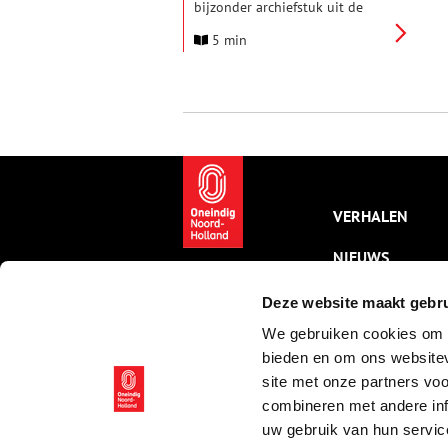
bijzonder archiefstuk uit de
collectie in de schijnwerpers.
5 min
Deze keer: een brief uit 1647
van de bekende Franse filosoof
Descartes, die toen in Egmond-
Binnen woonde.
VERHALEN
NIEUWS
KALENDER
Deze website maakt gebru
We gebruiken cookies om c
THEMA’S
bieden en om ons websitev
ACTIVITEITEN
site met onze partners vo
combineren met andere inf
VIDEO’S
uw gebruik van hun servic