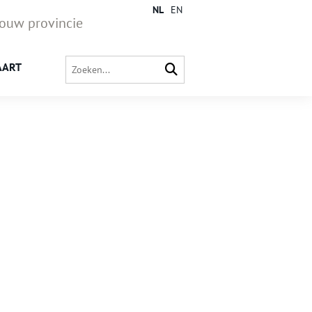
NL
EN
jouw provincie
AART