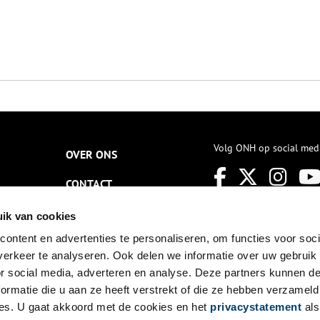
Volg ONH op social med
OVER ONS
CONTACT
NIEUWSBRIEF
ik van cookies
ontent en advertenties te personaliseren, om functies voor soci
DISCLAIMER
erkeer te analyseren. Ook delen we informatie over uw gebruik
PRIVACY
or social media, adverteren en analyse. Deze partners kunnen 
ormatie die u aan ze heeft verstrekt of die ze hebben verzameld
TOEGANKELIJKHEID
es. U gaat akkoord met de cookies en het
privacystatement
als