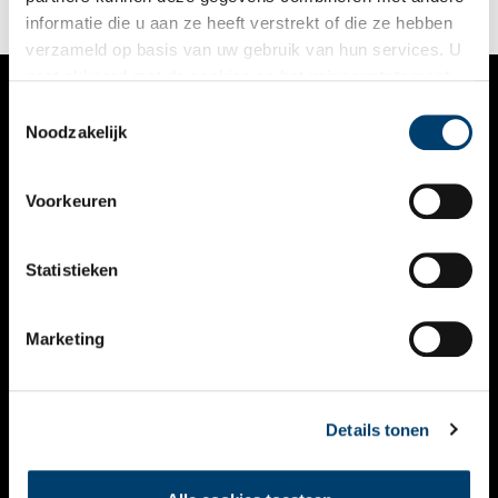
informatie die u aan ze heeft verstrekt of die ze hebben
verzameld op basis van uw gebruik van hun services. U
gaat akkoord met de cookies en het
privacystatement
als u onze website blijft gebruiken.
Toestemmingsselectie
VERHALEN
Noodzakelijk
NIEUWS
Voorkeuren
KALENDER
THEMA’S
Statistieken
ACTIVITEITEN
Marketing
VIDEO’S
OVER ONS
Details tonen
CONTACT