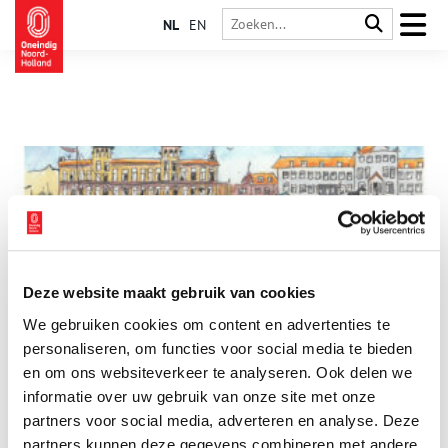
NL
EN
Deze website maakt gebruik van cookies
Twee illustratie exposities in Zandvoorts Museum
We gebruiken cookies om content en advertenties te
Zandvoorts Museum laat twee illustratie exposities zien van
30 mei t/m 26 juli 2026. De cartoons van Zandvoorter Hans
personaliseren, om functies voor social media te bieden
van Pelt en de illustraties van Henriët van Roosmalen.
en om ons websiteverkeer te analyseren. Ook delen we
informatie over uw gebruik van onze site met onze
3 min
partners voor social media, adverteren en analyse. Deze
partners kunnen deze gegevens combineren met andere