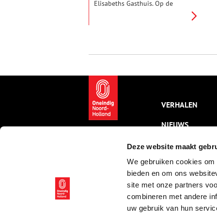
Elisabeths Gasthuis. Op de
steen boven de deur is te zien
hoe een zieke wordt vervoerd in
een grote draagmand. Het St-
Elisabeth Gasthuis was het
ziekenhuis voor de armen. De
rijke bovenlaag werd thuis
verpleegd.
VERHALEN
NIEUWS
KALENDER
Deze website maakt gebru
We gebruiken cookies om c
THEMA’S
bieden en om ons websitev
ACTIVITEITEN
site met onze partners vo
combineren met andere inf
VIDEO’S
uw gebruik van hun servic