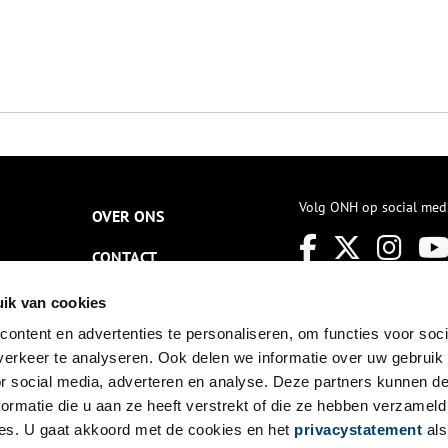
Volg ONH op social med
OVER ONS
CONTACT
NIEUWSBRIEF
ik van cookies
ontent en advertenties te personaliseren, om functies voor soci
DISCLAIMER
erkeer te analyseren. Ook delen we informatie over uw gebruik
PRIVACY
or social media, adverteren en analyse. Deze partners kunnen 
ormatie die u aan ze heeft verstrekt of die ze hebben verzameld
TOEGANKELIJKHEID
es. U gaat akkoord met de cookies en het
privacystatement
als