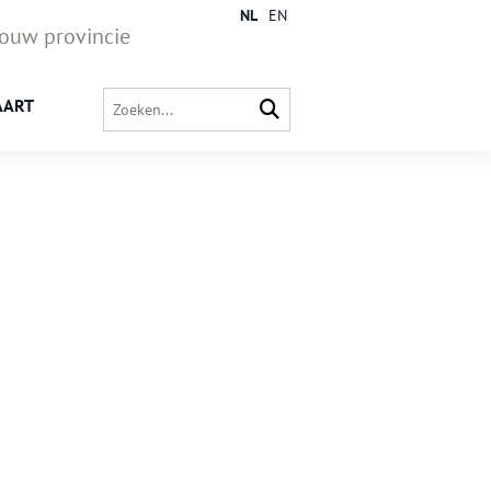
NL
EN
jouw provincie
AART