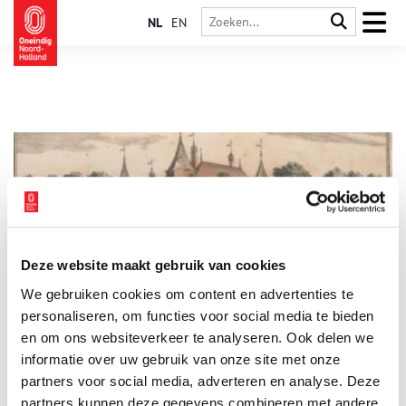
NL
EN
Deze website maakt gebruik van cookies
‘Bommelstein’ op den Berg
We gebruiken cookies om content en advertenties te
Kasteel Nederhorst mag oorspronkelijk uit de dertiende eeuw
dateren, het is vorige eeuw vooral bekend geworden als
personaliseren, om functies voor social media te bieden
‘Bommelstein’. Het oude kasteel raakte bij een brand in 1971
en om ons websiteverkeer te analyseren. Ook delen we
grotendeels verwoest, kort na een ingrijpende restauratie. Het
informatie over uw gebruik van onze site met onze
is echter fraai herrezen en staat te pronken op de berg. Omdat
striptekenaar Marten Toonder er zijn studio’s had waar de
partners voor social media, adverteren en analyse. Deze
populaire verhalen van Tom Poes en Olie B. Bommel vorm
partners kunnen deze gegevens combineren met andere