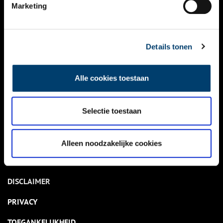
NIEUWS
Marketing
KALENDER
THEMA’S
Details tonen
ACTIVITEITEN
Alle cookies toestaan
VIDEO’S
Selectie toestaan
OVER ONS
CONTACT
Alleen noodzakelijke cookies
NIEUWSBRIEF
DISCLAIMER
PRIVACY
TOEGANKELIJKHEID