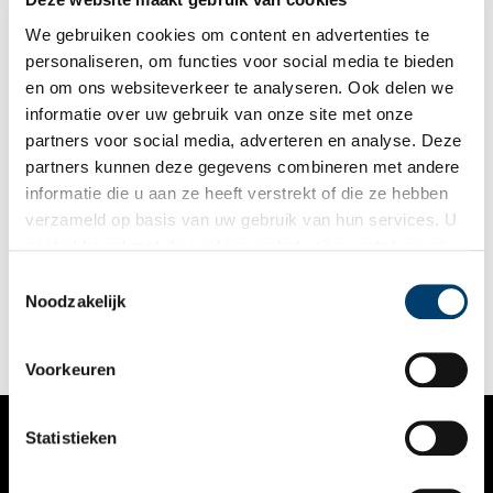
voor anker tot de wind gunstig was om uit te varen.
We gebruiken cookies om content en advertenties te
personaliseren, om functies voor social media te bieden
en om ons websiteverkeer te analyseren. Ook delen we
informatie over uw gebruik van onze site met onze
partners voor social media, adverteren en analyse. Deze
partners kunnen deze gegevens combineren met andere
Vestingbouwkundige utopieën op Texel
informatie die u aan ze heeft verstrekt of die ze hebben
In oktober 1811 bracht keizer Napoleon een bezoek aan zijn
verzameld op basis van uw gebruik van hun services. U
nieuwe, Hollandse grondgebied. Een jaar daarvoor had hij zijn
gaat akkoord met de cookies en het
privacystatement
broer koning Lodewijk Napoleon weggestuurd en Holland
ingelijfd bij het Franse keizerrijk. De belangrijkste reden voor
als u onze website blijft gebruiken.
Toestemmingsselectie
Napoleon om Holland te bezoeken was het versterken van de
Noodzakelijk
kustlijn om zo sterker te staan tegenover zijn aartsvijand
Engeland. Texel speelde daarbij een belangrijke rol. Napoleon
had grootste plannen met Texel. Waren deze projecten
uitgevoerd, dan zou Texel er heel anders hebben uitgezien.
Voorkeuren
Statistieken
VERHALEN