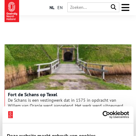
NL
EN
Fort de Schans op Texel
De Schans is een vestingwerk dat in 1575 in opdracht van
Willem van Oranje werd aangelegd. Het werk werd uitgevoerd
onder leiding van zijn luitenant Diederik Sonoy. Met het
geschut dat hier stond opgesteld, kon de Rede van Texel
worden beschermd. Tijdens de zeventiende eeuw was Texel
namelijk een belangrijk knooppunt voor de scheepvaart. Op de
Rede lagen vaak honderden koopvaardijschepen van de VOC
Deze website maakt gebruik van cookies