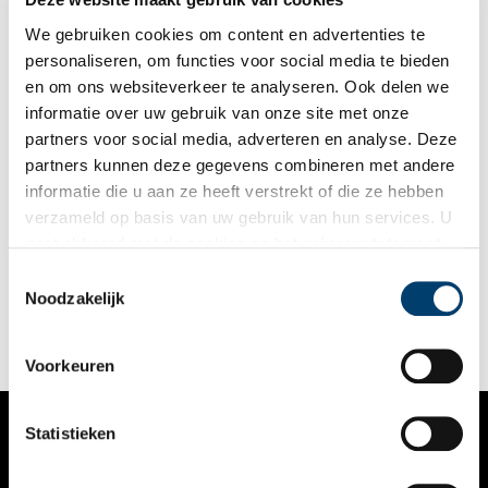
We gebruiken cookies om content en advertenties te
personaliseren, om functies voor social media te bieden
en om ons websiteverkeer te analyseren. Ook delen we
informatie over uw gebruik van onze site met onze
partners voor social media, adverteren en analyse. Deze
partners kunnen deze gegevens combineren met andere
Waar emigranten op doorreis een wasbeurt kregen
informatie die u aan ze heeft verstrekt of die ze hebben
Om te voorkomen dat emigranten Zuid-Amerika vanwege
verzameld op basis van uw gebruik van hun services. U
slechte hygiëne niet in mochten, controleerde de Koninklijke
gaat akkoord met de cookies en het
privacystatement
Hollandsche Lloyd al haar passagiers op luizen, vlooien en
besmettelijke ziektes. Dat gebeurde in het Quarantainegebouw.
als u onze website blijft gebruiken.
Toestemmingsselectie
Samen met het Lloyd Hotel was dit het visitekaartje van de
Noodzakelijk
rederij.
Voorkeuren
Statistieken
VERHALEN