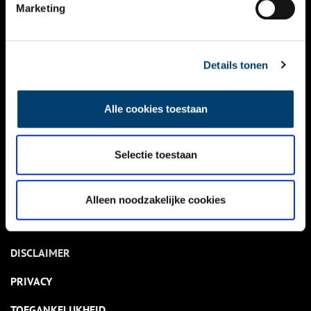
NIEUWS
Marketing
KALENDER
THEMA’S
Details tonen
ACTIVITEITEN
Alle cookies toestaan
VIDEO’S
Selectie toestaan
OVER ONS
CONTACT
Alleen noodzakelijke cookies
NIEUWSBRIEF
DISCLAIMER
PRIVACY
TOEGANKELIJKHEID