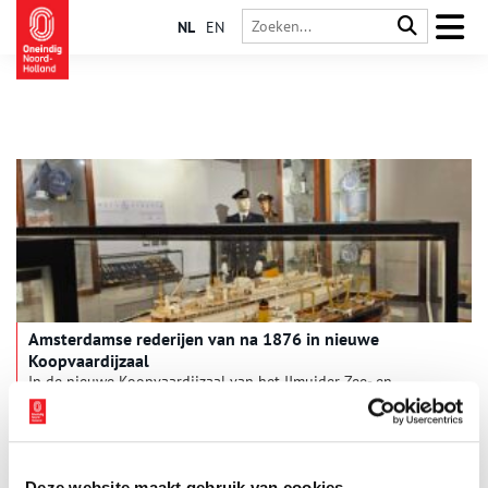
NL
EN
Amsterdamse rederijen van na 1876 in nieuwe
Koopvaardijzaal
In de nieuwe Koopvaardijzaal van het IJmuider Zee- en
Havenmuseum is met ingang van zaterdag 18 januari een
langlopende expositie te zien over 11 Amsterdamse rederijen
na 1876.
2 min
Deze website maakt gebruik van cookies