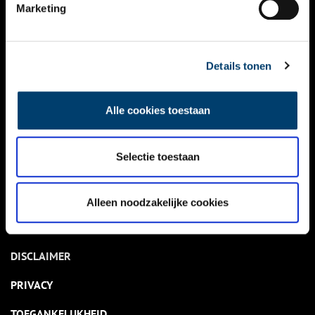
NIEUWS
Marketing
KALENDER
THEMA’S
Details tonen
ACTIVITEITEN
Alle cookies toestaan
VIDEO’S
Selectie toestaan
OVER ONS
CONTACT
Alleen noodzakelijke cookies
NIEUWSBRIEF
DISCLAIMER
PRIVACY
TOEGANKELIJKHEID