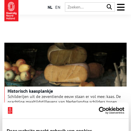
NL
EN
Historisch kaasplankje
Schilderijen uit de zeventiende eeuw staan er vol mee: kaas. De
prachtige maaltijdstillevens van Nederlandse schilders tonen
kazen die nauwelijks te onderscheiden zijn van de kazen die
vandaag de dag geduldig rusten op de planken van de
kaasboer. Vooral de Goudse en Edammerkazen zijn in uiterlijk
vergelijkbaar met de hoog opgestapelde torens van kaas op
de schilderijen.
Deze website maakt gebruik van cookies