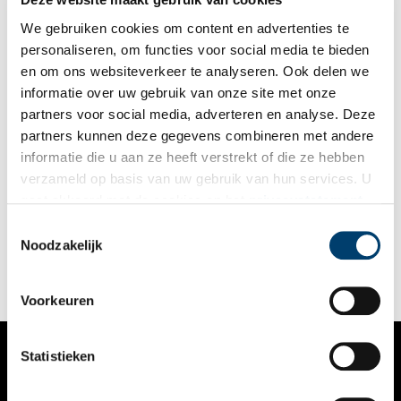
We gebruiken cookies om content en advertenties te
personaliseren, om functies voor social media te bieden
en om ons websiteverkeer te analyseren. Ook delen we
informatie over uw gebruik van onze site met onze
partners voor social media, adverteren en analyse. Deze
partners kunnen deze gegevens combineren met andere
Levend erfgoed: de Noord-Hollandse melkkoe
informatie die u aan ze heeft verstrekt of die ze hebben
De zwart-witte koe die in de wei in Nederland staat is de
verzameld op basis van uw gebruik van hun services. U
‘Holstein-Friesian’: dit zijn echte melkkoeien. Er zijn echter
gaat akkoord met de cookies en het
privacystatement
heel veel verschillende koeienrassen in Nederland, waaronder
oudhollandse rassen zoals ‘Lakenvelders’ en ‘Verbeterd
als u onze website blijft gebruiken.
Toestemmingsselectie
Roodbont’. In Noord-Holland zijn nog veel melkveehouderijen
Noodzakelijk
te vinden. Steeds meer van deze boerderijen organiseren
activiteiten voor publiek. Want naast de koeien te melken, kan
je ze tegenwoordig ook knuffelen of zien ‘dansen’.
Voorkeuren
Statistieken
VERHALEN