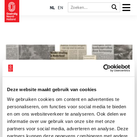
NL
EN
Deze website maakt gebruik van cookies
Besmette melk en radioactieve spinazie: Tsjernobyl in
We gebruiken cookies om content en advertenties te
Holland
personaliseren, om functies voor social media te bieden
Op 26 april 1986 voltrok zich één van de grootste nucleaire
rampen uit de geschiedenis. Het radioactieve materiaal dat
en om ons websiteverkeer te analyseren. Ook delen we
vrijkwam uit de kerncentrale van Tsjernobyl was tot in
informatie over uw gebruik van onze site met onze
Nederland te meten. Er werden verschillende maatregelen
partners voor social media, adverteren en analyse. Deze
genomen om besmetting te voorkomen.
partners kunnen deze gegevens combineren met andere