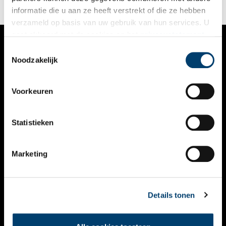
informatie die u aan ze heeft verstrekt of die ze hebben
verzameld op basis van uw gebruik van hun services. U
gaat akkoord met de cookies en het
privacystatement
als u onze website blijft gebruiken.
Toestemmingsselectie
VERHALEN
Noodzakelijk
NIEUWS
Voorkeuren
KALENDER
THEMA’S
Statistieken
ACTIVITEITEN
Marketing
VIDEO’S
OVER ONS
Details tonen
CONTACT