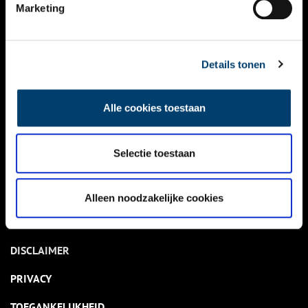
NIEUWS
Marketing
KALENDER
THEMA’S
Details tonen
ACTIVITEITEN
Alle cookies toestaan
VIDEO’S
Selectie toestaan
OVER ONS
CONTACT
Alleen noodzakelijke cookies
NIEUWSBRIEF
DISCLAIMER
PRIVACY
TOEGANKELIJKHEID