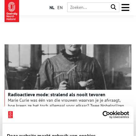
NL
EN
Ra­dio­ac­tie­ve mode: stra­lend als nooit te­vo­ren
Marie Curie was één van die vrouwen waarvan je je afvraagt,
hoe kreeg ze het toch allemaal voor elkaar? Twee Nobelprijzen
op zak, twee dochters gebaard (waarvan er ééntje ook weer
een Nobelprijs won), en zelfs op latere leeftijd liep ze er nog
altijd stralend bij.
Deze website maakt gebruik van cookies