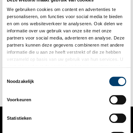
We gebruiken cookies om content en advertenties te
personaliseren, om functies voor social media te bieden
en om ons websiteverkeer te analyseren. Ook delen we
informatie over uw gebruik van onze site met onze
partners voor social media, adverteren en analyse. Deze
partners kunnen deze gegevens combineren met andere
Besmette melk en radioactieve spinazie: Tsjernobyl in
informatie die u aan ze heeft verstrekt of die ze hebben
Holland
verzameld op basis van uw gebruik van hun services. U
Op 26 april 1986 voltrok zich één van de grootste nucleaire
gaat akkoord met de cookies en het
privacystatement
rampen uit de geschiedenis. Het radioactieve materiaal dat
als u onze website blijft gebruiken.
vrijkwam uit de kerncentrale van Tsjernobyl was tot in
Toestemmingsselectie
Nederland te meten. Er werden verschillende maatregelen
Noodzakelijk
genomen om besmetting te voorkomen.
Voorkeuren
Statistieken
VERHALEN