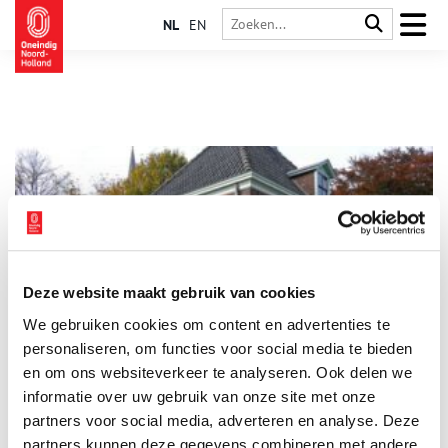
NL
EN
Deze website maakt gebruik van cookies
Het Raadhuis van Schellinkhout
We gebruiken cookies om content en advertenties te
Het Raadhuis van Schellinkhout is een bijzonder achttiende-
eeuws gebouw, dat vroeger ook dienst deed als waag.
personaliseren, om functies voor social media te bieden
Tegenwoordig heeft het de functie van bibliotheek gekregen.
en om ons websiteverkeer te analyseren. Ook delen we
informatie over uw gebruik van onze site met onze
partners voor social media, adverteren en analyse. Deze
partners kunnen deze gegevens combineren met andere