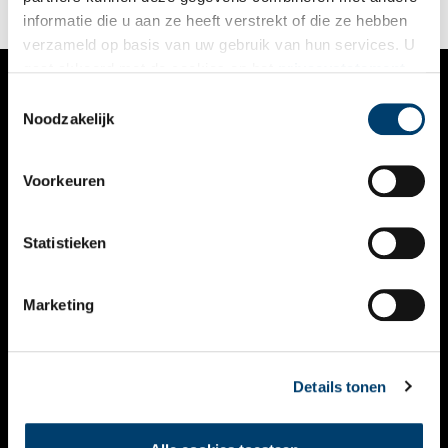
informatie die u aan ze heeft verstrekt of die ze hebben
verzameld op basis van uw gebruik van hun services. U
gaat akkoord met de cookies en het
privacystatement
als u onze website blijft gebruiken.
Toestemmingsselectie
VERHALEN
Noodzakelijk
NIEUWS
Voorkeuren
KALENDER
THEMA’S
Statistieken
ACTIVITEITEN
Marketing
VIDEO’S
OVER ONS
Details tonen
CONTACT