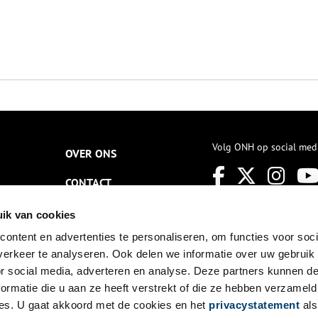
Volg ONH op social med
OVER ONS
CONTACT
NIEUWSBRIEF
ik van cookies
ontent en advertenties te personaliseren, om functies voor soci
DISCLAIMER
erkeer te analyseren. Ook delen we informatie over uw gebruik
PRIVACY
or social media, adverteren en analyse. Deze partners kunnen 
ormatie die u aan ze heeft verstrekt of die ze hebben verzameld
TOEGANKELIJKHEID
es. U gaat akkoord met de cookies en het
privacystatement
als