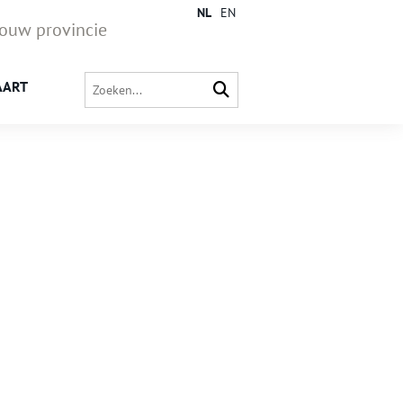
NL
EN
jouw provincie
AART