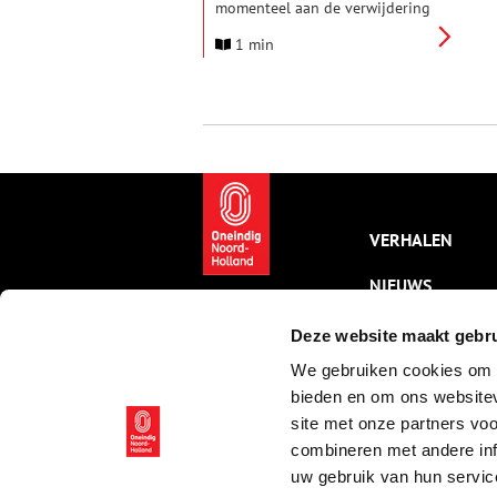
momenteel aan de verwijdering
van versleten en verouderde
1 min
bordjes met daarop QR-codes,
behorend bij wandel- en
fietsroutes door de hele
provincie. Heb je een bordje van
ons gespot? Laat het weten via
redactie@onh.nl
!
VERHALEN
NIEUWS
KALENDER
Deze website maakt gebru
We gebruiken cookies om c
THEMA’S
bieden en om ons websitev
ACTIVITEITEN
site met onze partners vo
combineren met andere inf
VIDEO’S
uw gebruik van hun servic