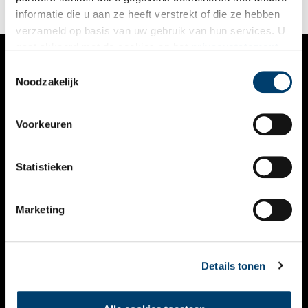
informatie die u aan ze heeft verstrekt of die ze hebben
verzameld op basis van uw gebruik van hun services. U
gaat akkoord met de cookies en het
privacystatement
als u onze website blijft gebruiken.
Toestemmingsselectie
VERHALEN
Noodzakelijk
NIEUWS
Voorkeuren
KALENDER
THEMA’S
Statistieken
ACTIVITEITEN
Marketing
VIDEO’S
OVER ONS
Details tonen
CONTACT