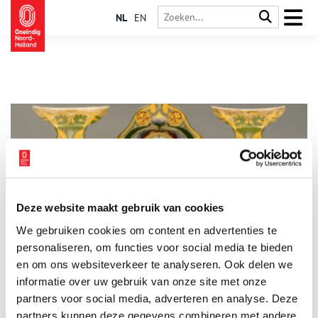
NL
EN
Deze website maakt gebruik van cookies
Purmerend saai? Stad toont creatief verleden
We gebruiken cookies om content en advertenties te
Waaraan denk je bij Purmerend? ‘Eentonige buurten.’ ‘Saai uit
de kluiten gegroeid dorp.’ Zo luiden de reacties gewoonlijk.
personaliseren, om functies voor social media te bieden
Saai? Stap het Purmerends Museum binnen en kijk welk
en om ons websiteverkeer te analyseren. Ook delen we
prachtig sieraardewerk hier is gemaakt. Hier groeiden creatieve
informatie over uw gebruik van onze site met onze
architecten op. Trek die denkbeeldige grauwsluier over de stad
weg en je ziet zowaar een kasteel.
partners voor social media, adverteren en analyse. Deze
partners kunnen deze gegevens combineren met andere