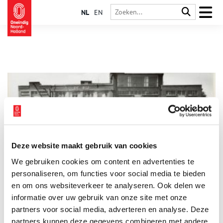
NL
EN
Deze website maakt gebruik van cookies
Puddingfabriek ‘De Bij’
We gebruiken cookies om content en advertenties te
Puddingfabriek ‘De Bij’ werd vier jaar na de N.V. Stijfselfabriek
‘De Bijenkorf’ door Honig opgericht voor het maken van
personaliseren, om functies voor social media te bieden
maïsstijfsel en later pudding. Tegenwoordig is de voormalige
en om ons websiteverkeer te analyseren. Ook delen we
Honigfabriek een beeldbepalend industrieel gebouw aan de
informatie over uw gebruik van onze site met onze
Zaan. Sinds 2011 heeft ‘studio puddingfabriek’ zich in het
fabrieksgebouw gevestigd.
partners voor social media, adverteren en analyse. Deze
partners kunnen deze gegevens combineren met andere