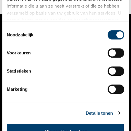
informatie die u aan ze heeft verstrekt of die ze hebben
verzameld op basis van uw gebruik van hun services. U
gaat akkoord met de cookies en het
privacystatement
als u onze website blijft gebruiken.
Toestemmingsselectie
VERHALEN
Noodzakelijk
NIEUWS
Voorkeuren
KALENDER
THEMA’S
Statistieken
ACTIVITEITEN
Marketing
VIDEO’S
OVER ONS
Details tonen
CONTACT