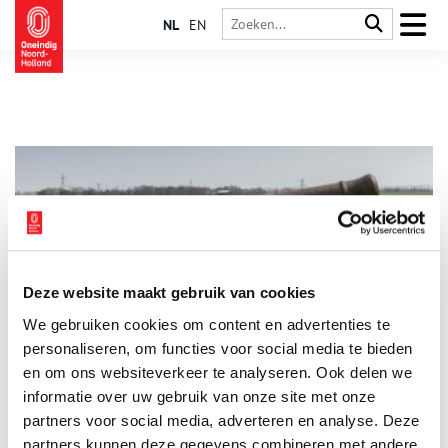
NL
EN
Deze website maakt gebruik van cookies
UNESCO-werelderfgoedstatus hoog gewaardeerd, maar
We gebruiken cookies om content en advertenties te
effect op bezoek is beperkt
personaliseren, om functies voor social media te bieden
Op woensdag 3 december kwamen vertegenwoordigers van
alle Nederlandse UNESCO-Werelderfgoedlocaties, partners en
en om ons websiteverkeer te analyseren. Ook delen we
erfgoedprofessionals bijeen in Amersfoort voor de
informatie over uw gebruik van onze site met onze
kennisbijeenkomst “Werelderfgoed Samen Zichtbaar”. Deze dag,
1 min
partners voor social media, adverteren en analyse. Deze
georganiseerd door Stichting Werelderfgoed Nederland en
NBTC, stond volledig in het teken van één centrale vraag: Hoe
partners kunnen deze gegevens combineren met andere