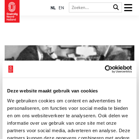
NL
EN
Deze website maakt gebruik van cookies
De charismatische handlezer ‘S.’
We gebruiken cookies om content en advertenties te
‘Nero moet er zo in z’n huiselijkste momenten uitgezien
hebben’, schreef Etty Hillesum over Julius Spier. De
personaliseren, om functies voor social media te bieden
charismatische therapeut maakte rond 1940 furore in joodse
en om ons websiteverkeer te analyseren. Ook delen we
kringen in Amsterdam. Terwijl de Tweede Wereldoorlog om zich
informatie over uw gebruik van onze site met onze
heen greep, kon de ‘Spierclub’ haar zorgen even vergeten
tijdens avonden bij hem thuis.
partners voor social media, adverteren en analyse. Deze
partners kunnen deze gegevens combineren met andere