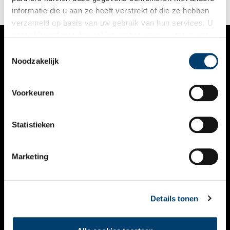
informatie die u aan ze heeft verstrekt of die ze hebben
verzameld op basis van uw gebruik van hun services. U
gaat akkoord met de cookies en het
privacystatement
als u onze website blijft gebruiken.
Toestemmingsselectie
VERHALEN
Noodzakelijk
NIEUWS
Voorkeuren
KALENDER
THEMA’S
Statistieken
ACTIVITEITEN
Marketing
VIDEO’S
OVER ONS
Details tonen
CONTACT