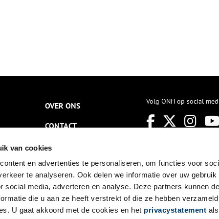
Volg ONH op social med
OVER ONS
CONTACT
NIEUWSBRIEF
ik van cookies
ontent en advertenties te personaliseren, om functies voor soci
DISCLAIMER
erkeer te analyseren. Ook delen we informatie over uw gebruik
PRIVACY
or social media, adverteren en analyse. Deze partners kunnen 
ormatie die u aan ze heeft verstrekt of die ze hebben verzameld
TOEGANKELIJKHEID
es. U gaat akkoord met de cookies en het
privacystatement
als