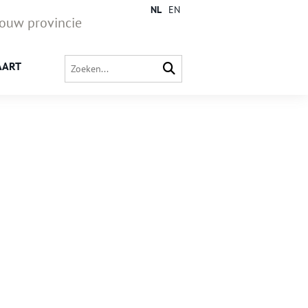
NL
EN
jouw provincie
AART