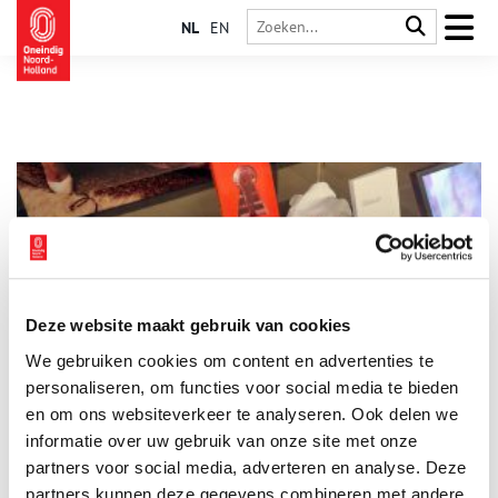
NL
EN
Deze website maakt gebruik van cookies
De lingerie van een prostituee
We gebruiken cookies om content en advertenties te
Als toeristen aan Amsterdam denken gaat het daarbij vaak om
Nederlands bekendste hoerenbuurt
de Wallen
. De reputatie
personaliseren, om functies voor social media te bieden
van deze buurt is niet altijd even goed geweest. Om
en om ons websiteverkeer te analyseren. Ook delen we
vrouwenhandel en witwaspraktijken tegen te gaan, heeft de
informatie over uw gebruik van onze site met onze
gemeente Amsterdam in 2010 het plan opgevat in een aantal
jaren dit gebied op te schonen, ook wel project 1020
partners voor social media, adverteren en analyse. Deze
genoemd.
partners kunnen deze gegevens combineren met andere