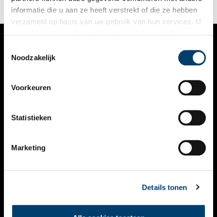
informatie die u aan ze heeft verstrekt of die ze hebben
verzameld op basis van uw gebruik van hun services. U
gaat akkoord met de cookies en het
privacystatement
als u onze website blijft gebruiken.
Toestemmingsselectie
VERHALEN
Noodzakelijk
NIEUWS
Voorkeuren
KALENDER
THEMA’S
Statistieken
ACTIVITEITEN
Marketing
VIDEO’S
OVER ONS
Details tonen
CONTACT