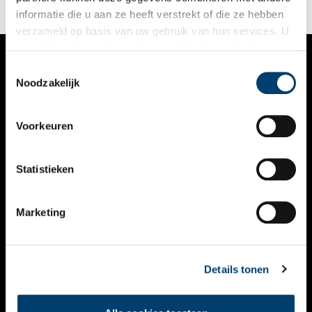
tot leven.
informatie die u aan ze heeft verstrekt of die ze hebben
verzameld op basis van uw gebruik van hun services. U
gaat akkoord met de cookies en het
privacystatement
als u onze website blijft gebruiken.
Toestemmingsselectie
VERHALEN
Noodzakelijk
NIEUWS
Voorkeuren
KALENDER
THEMA’S
Statistieken
ACTIVITEITEN
Marketing
VIDEO’S
OVER ONS
Details tonen
CONTACT