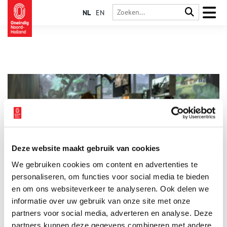
NL
EN
Deze website maakt gebruik van cookies
Lezingenreeks Promovendi op het podium keert terug in
We gebruiken cookies om content en advertenties te
2025
personaliseren, om functies voor social media te bieden
Na een succesvolle eerste editie in 2024 keert de
lezingenreeks Promovendi op het Podium in 2025 terug in het
en om ons websiteverkeer te analyseren. Ook delen we
Verzetsmuseum. Historici van het NIOD Instituut voor Oorlogs-,
informatie over uw gebruik van onze site met onze
Holocaust- en Genocidestudies delen verrassende inzichten uit
2 min
partners voor social media, adverteren en analyse. Deze
recent onderzoek en brengen onderbelichte verhalen uit de
geschiedenis van de Tweede Wereldoorlog en de dekolonisatie
partners kunnen deze gegevens combineren met andere