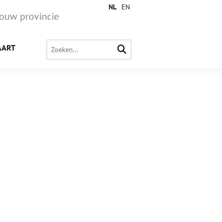
NL
EN
jouw provincie
AART