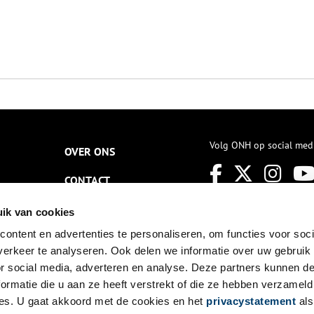
Volg ONH op social med
OVER ONS
CONTACT
NIEUWSBRIEF
ik van cookies
ontent en advertenties te personaliseren, om functies voor soci
DISCLAIMER
erkeer te analyseren. Ook delen we informatie over uw gebruik
PRIVACY
or social media, adverteren en analyse. Deze partners kunnen 
ormatie die u aan ze heeft verstrekt of die ze hebben verzameld
TOEGANKELIJKHEID
es. U gaat akkoord met de cookies en het
privacystatement
als