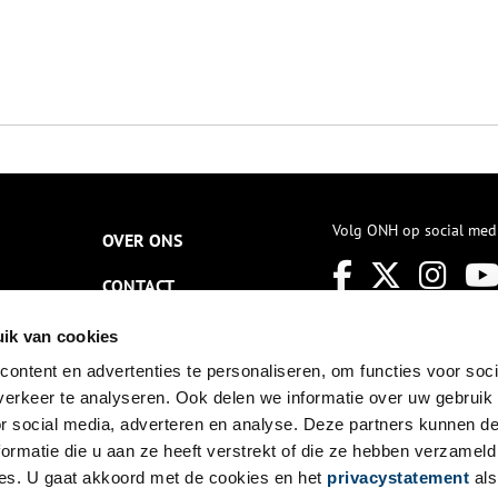
Volg ONH op social med
OVER ONS
CONTACT
NIEUWSBRIEF
ik van cookies
ontent en advertenties te personaliseren, om functies voor soci
DISCLAIMER
erkeer te analyseren. Ook delen we informatie over uw gebruik
PRIVACY
or social media, adverteren en analyse. Deze partners kunnen 
ormatie die u aan ze heeft verstrekt of die ze hebben verzameld
TOEGANKELIJKHEID
es. U gaat akkoord met de cookies en het
privacystatement
als