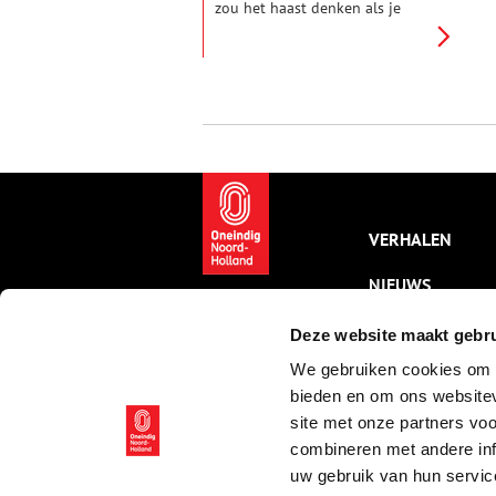
zou het haast denken als je
over dominee Salomon van Til
leest. Van Til was predikant
Huisduinen in 1673. Vlak voor
de kust van Kijkduin, onder
Huisduinen, werd in dat jaar
slag geleverd tussen de
Hollanders en een Engels-
Franse vloot.
VERHALEN
NIEUWS
KALENDER
Deze website maakt gebru
We gebruiken cookies om c
THEMA’S
bieden en om ons websitev
ACTIVITEITEN
site met onze partners vo
combineren met andere inf
VIDEO’S
uw gebruik van hun servic