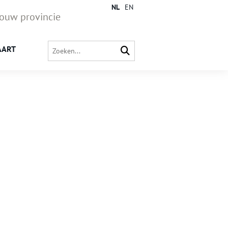
NL
EN
jouw provincie
AART