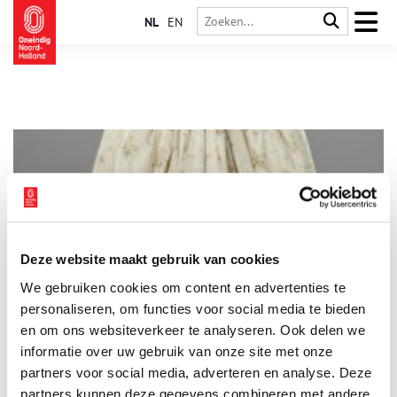
NL
EN
Deze website maakt gebruik van cookies
Teylers presenteert de ‘galante zwier’ van Watteau
We gebruiken cookies om content en advertenties te
Watteau? Wie? Grote kans dat u nog nooit van de man heeft
gehoord, maar als het aan het Teylers Museum in Haarlem ligt,
personaliseren, om functies voor social media te bieden
komt daar nu een einde aan.
en om ons websiteverkeer te analyseren. Ook delen we
informatie over uw gebruik van onze site met onze
partners voor social media, adverteren en analyse. Deze
partners kunnen deze gegevens combineren met andere