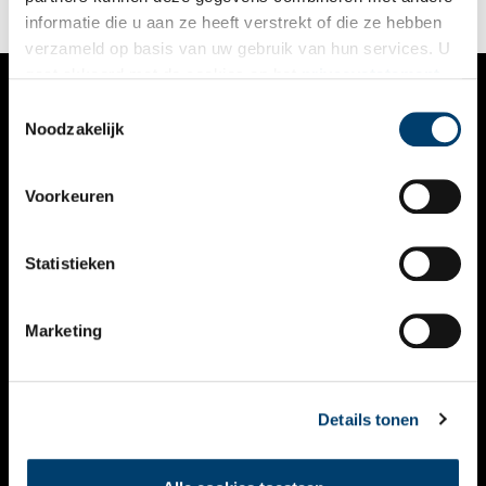
informatie die u aan ze heeft verstrekt of die ze hebben
verzameld op basis van uw gebruik van hun services. U
gaat akkoord met de cookies en het
privacystatement
als u onze website blijft gebruiken.
Toestemmingsselectie
VERHALEN
Noodzakelijk
NIEUWS
Voorkeuren
KALENDER
THEMA’S
Statistieken
ACTIVITEITEN
Marketing
VIDEO’S
OVER ONS
Details tonen
CONTACT