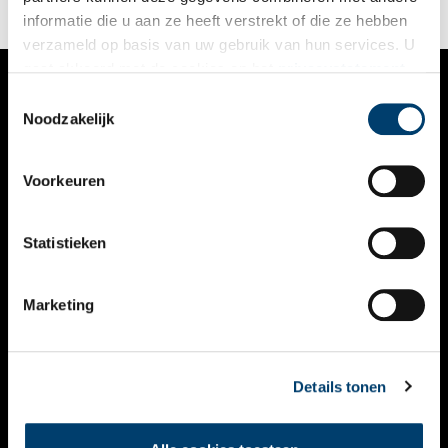
informatie die u aan ze heeft verstrekt of die ze hebben
verzameld op basis van uw gebruik van hun services. U
gaat akkoord met de cookies en het
privacystatement
als u onze website blijft gebruiken.
Toestemmingsselectie
VERHALEN
Noodzakelijk
NIEUWS
Voorkeuren
KALENDER
THEMA’S
Statistieken
ACTIVITEITEN
Marketing
VIDEO’S
OVER ONS
Details tonen
CONTACT