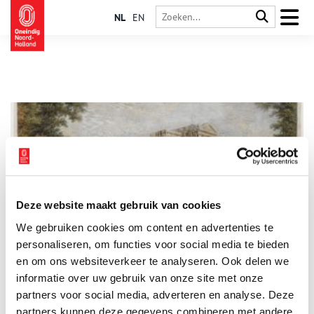
NL
EN
Deze website maakt gebruik van cookies
Hope en Welgelegen
We gebruiken cookies om content en advertenties te
De steenrijke koopman-bankier Henry Hope koopt in 1769 een
buitenverblijfje aan de Dreef in Haarlem. Maar daar blijft het
personaliseren, om functies voor social media te bieden
niet bij. Hope koopt alle omringende tuinen en huizen en hij
en om ons websiteverkeer te analyseren. Ook delen we
begint aan een ongekend groot project: de bouw van
informatie over uw gebruik van onze site met onze
Paviljoen Welgelegen.
partners voor social media, adverteren en analyse. Deze
partners kunnen deze gegevens combineren met andere