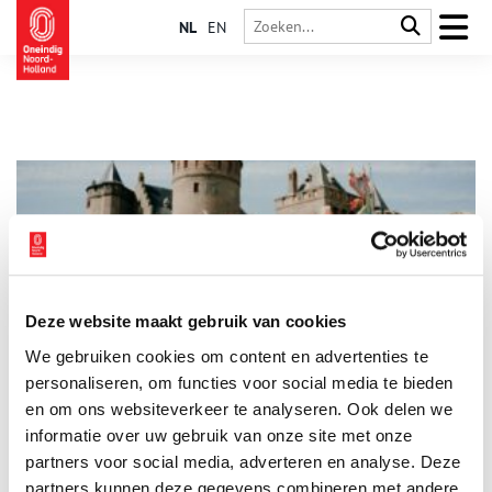
NL
EN
Deze website maakt gebruik van cookies
Ridders- en Prinsessenweekend op het Muiderslot
We gebruiken cookies om content en advertenties te
Heb jij altijd al gedroomd om een dagje een ridder, jonkvrouw
of prinses te zijn op een echt kasteel? Kom in het weekend van
personaliseren, om functies voor social media te bieden
13 en 14 juni dan in vol ornaat naar het Muiderslot! Verkleed
en om ons websiteverkeer te analyseren. Ook delen we
je als je favoriete kasteelbewoner. Ben jij een stoere prinses,
informatie over uw gebruik van onze site met onze
3 min
een creatieve ridder, een slimme jonkvrouw of stap je liever in
de schoenen van de brugwachter, de kok of de nar? We laten
partners voor social media, adverteren en analyse. Deze
ons graag door jou verrassen!
partners kunnen deze gegevens combineren met andere