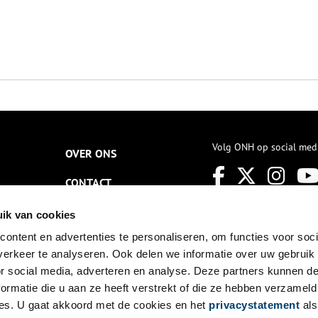
Volg ONH op social med
OVER ONS
CONTACT
NIEUWSBRIEF
ik van cookies
ontent en advertenties te personaliseren, om functies voor soci
DISCLAIMER
erkeer te analyseren. Ook delen we informatie over uw gebruik
PRIVACY
or social media, adverteren en analyse. Deze partners kunnen 
ormatie die u aan ze heeft verstrekt of die ze hebben verzameld
TOEGANKELIJKHEID
es. U gaat akkoord met de cookies en het
privacystatement
als