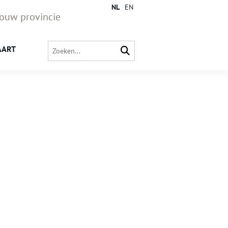
NL
EN
jouw provincie
AART