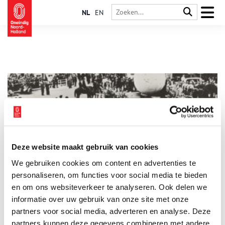
NL
EN
Deze website maakt gebruik van cookies
Protest in 1938: ‘Wij willen Schiphol houden!’
We gebruiken cookies om content en advertenties te
Je zult het nu niet snel horen zingen, maar in de zomer van
1938 klonk luid en duidelijk uit duizenden kelen: ‘Wij willen
personaliseren, om functies voor social media te bieden
Schiphol houden!’ Marcherend, fietsend, varend, of met de auto
en om ons websiteverkeer te analyseren. Ook delen we
waren duizenden demonstranten naar het vliegveld gereisd.
informatie over uw gebruik van onze site met onze
Van Texel was men zelfs komen vliegen.
partners voor social media, adverteren en analyse. Deze
partners kunnen deze gegevens combineren met andere