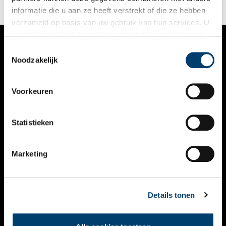
informatie die u aan ze heeft verstrekt of die ze hebben
verzameld op basis van uw gebruik van hun services. U
gaat akkoord met de cookies en het
privacystatement
als u onze website blijft gebruiken.
Toestemmingsselectie
VERHALEN
Noodzakelijk
NIEUWS
Voorkeuren
KALENDER
THEMA’S
Statistieken
ACTIVITEITEN
Marketing
VIDEO’S
OVER ONS
Details tonen
CONTACT