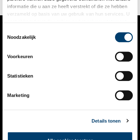
informatie die u aan ze heeft verstrekt of die ze hebben
verzameld op basis van uw gebruik van hun services. U
gaat akkoord met de cookies en het
privacystatement
als u onze website blijft gebruiken.
Toestemmingsselectie
VERHALEN
Noodzakelijk
NIEUWS
Voorkeuren
KALENDER
THEMA’S
Statistieken
ACTIVITEITEN
Marketing
VIDEO’S
OVER ONS
Details tonen
CONTACT