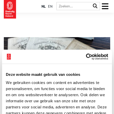
NL
EN
Deze website maakt gebruik van cookies
Stuk van de maand: Historische zwendel
We gebruiken cookies om content en advertenties te
Elke maand plaatst het Regionaal Archief Alkmaar een
bijzonder archiefstuk uit de collectie in de schijnwerpers. Deze
personaliseren, om functies voor social media te bieden
keer: frauduleuze negentiende-eeuwse bewijzen van
en om ons websiteverkeer te analyseren. Ook delen we
grondbezit in het verzonnen land Poyais.
informatie over uw gebruik van onze site met onze
3 min
partners voor social media, adverteren en analyse. Deze
partners kunnen deze gegevens combineren met andere