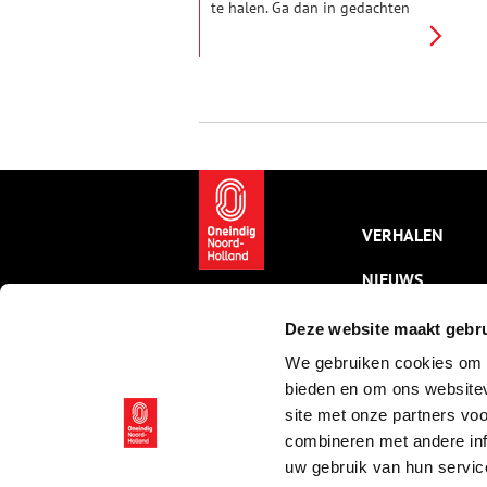
te halen. Ga dan in gedachten
even mee op een tochtje door
diverse eeuwen – een tour voor
thuis. Van het weilandje bij een
torenfort naar de middeleeuwse
heerlijkheid Calslagen. Dat doen
we in twee etappes. Vandaag is
de vraag: waarom doet de vlag
van een bloemendorp denken
aan een aardbei?
VERHALEN
NIEUWS
KALENDER
Deze website maakt gebru
We gebruiken cookies om c
THEMA’S
bieden en om ons websitev
ACTIVITEITEN
site met onze partners vo
combineren met andere inf
VIDEO’S
uw gebruik van hun servic