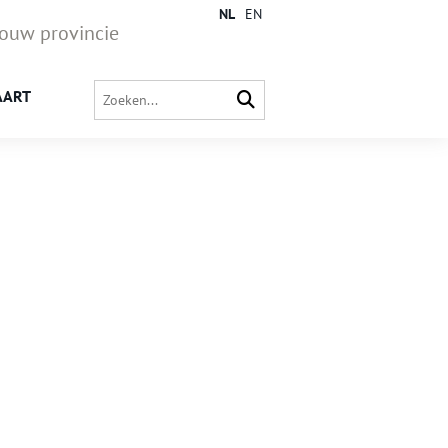
NL
EN
jouw provincie
AART