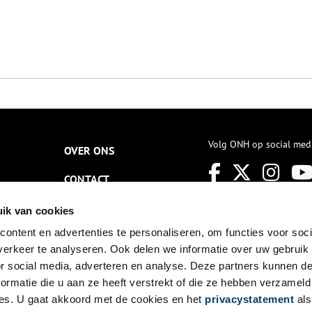
Volg ONH op social med
OVER ONS
CONTACT
NIEUWSBRIEF
ik van cookies
ontent en advertenties te personaliseren, om functies voor soci
DISCLAIMER
erkeer te analyseren. Ook delen we informatie over uw gebruik
PRIVACY
or social media, adverteren en analyse. Deze partners kunnen 
ormatie die u aan ze heeft verstrekt of die ze hebben verzameld
TOEGANKELIJKHEID
es. U gaat akkoord met de cookies en het
privacystatement
als