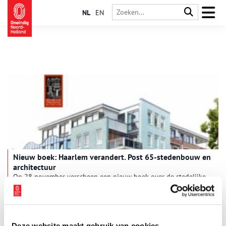
NL
EN
Nieuw boek: Haarlem verandert. Post 65-stedenbouw en
architectuur
Op 28 november verscheen een nieuw boek over de stedelijke
ontwikkeling en architectuur in Haarlem, getiteld Haarlem
verandert. Post-65 stedenbouw en architectuur. Centraal daarin
staat een inventarisatie van alles wat er in een turbulente fase,
1 min
tussen 1965 en 1995, in Haarlem tot stand kwam.
Deze website maakt gebruik van cookies