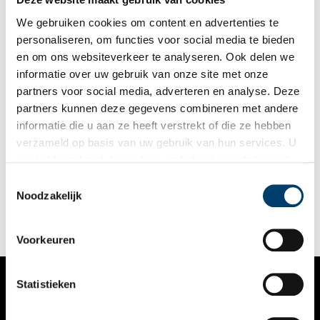
We gebruiken cookies om content en advertenties te
personaliseren, om functies voor social media te bieden
en om ons websiteverkeer te analyseren. Ook delen we
informatie over uw gebruik van onze site met onze
partners voor social media, adverteren en analyse. Deze
partners kunnen deze gegevens combineren met andere
Nederland krijgt nieuwe, jonge rijksmonumenten
informatie die u aan ze heeft verstrekt of die ze hebben
Namens de minister van Onderwijs, Cultuur en Wetenschap
verzameld op basis van uw gebruik van hun services. U
(OCW) is de Rijksdienst voor het Cultureel Erfgoed (RCE)
gaat akkoord met de cookies en het
privacystatement
officieel gestart met het aanwijzingsprogramma voor vijftien
nieuwe, jonge rijksmonumenten uit de Post 65-periode.
als u onze website blijft gebruiken.
Toestemmingsselectie
3 min
Noodzakelijk
Voorkeuren
Statistieken
VERHALEN