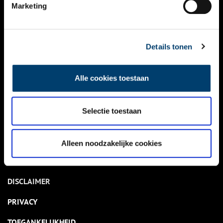
NIEUWS
Marketing
KALENDER
THEMA’S
Details tonen
ACTIVITEITEN
Alle cookies toestaan
VIDEO’S
Selectie toestaan
OVER ONS
CONTACT
Alleen noodzakelijke cookies
NIEUWSBRIEF
DISCLAIMER
PRIVACY
TOEGANKELIJKHEID