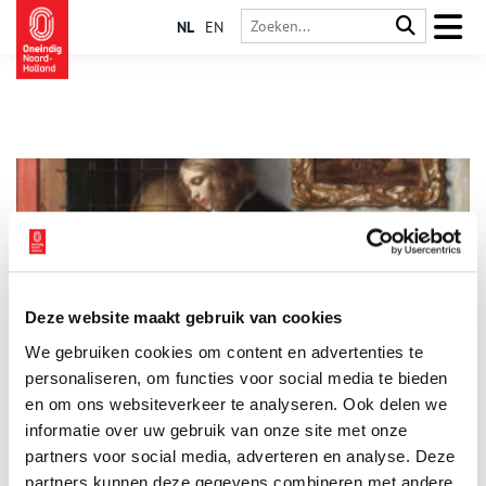
NL
EN
Deze website maakt gebruik van cookies
Gekaapte brieven uit de 17de en 18de eeuw
We gebruiken cookies om content en advertenties te
Wat geeft een beter beeld van de zeventiende en achttiende
eeuw dan persoonlijke brieven? De verhalen van gewone
personaliseren, om functies voor social media te bieden
Hollanders die de geschiedenisboeken niet hebben gehaald.
en om ons websiteverkeer te analyseren. Ook delen we
Hun brieven werden door de Engelsen in beslag genomen op
informatie over uw gebruik van onze site met onze
gekaapte Nederlandse schepen. Ze hebben hun bestemming
nooit bereikt, maar worden nog steeds bewaard in het archief
partners voor social media, adverteren en analyse. Deze
van de High Court of Admiralty in Londen. In het boek ‘Zeepost’
partners kunnen deze gegevens combineren met andere