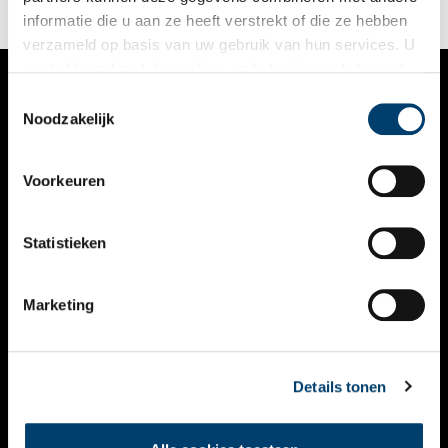
krijgen sommigen van hun een stem.
informatie die u aan ze heeft verstrekt of die ze hebben
verzameld op basis van uw gebruik van hun services. U
gaat akkoord met de cookies en het
privacystatement
als u onze website blijft gebruiken.
Toestemmingsselectie
VERHALEN
Noodzakelijk
NIEUWS
Voorkeuren
KALENDER
THEMA’S
Statistieken
ACTIVITEITEN
Marketing
VIDEO’S
OVER ONS
Details tonen
CONTACT