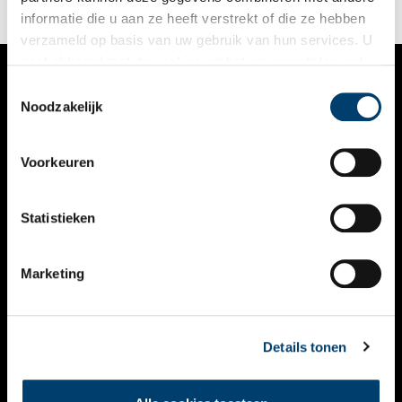
informatie die u aan ze heeft verstrekt of die ze hebben
verzameld op basis van uw gebruik van hun services. U
gaat akkoord met de cookies en het
privacystatement
als u onze website blijft gebruiken.
Toestemmingsselectie
VERHALEN
Noodzakelijk
NIEUWS
Voorkeuren
KALENDER
THEMA’S
Statistieken
ACTIVITEITEN
Marketing
VIDEO’S
OVER ONS
Details tonen
CONTACT