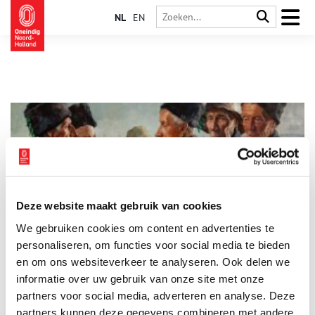
NL
EN
Deze website maakt gebruik van cookies
Volendams Verleden: kunstschilder Georg Hering
We gebruiken cookies om content en advertenties te
De Duitse kunstschilder Georg Hering is vooral bekend van
zijn groepsportretten en dan vooral van mannen. Er waren
personaliseren, om functies voor social media te bieden
voldoende modellen beschikbaar, die voor een kopje koffie en
en om ons websiteverkeer te analyseren. Ook delen we
een borreltje graag bereid waren om te poseren. Hering gold
informatie over uw gebruik van onze site met onze
als specialist, want veel van zijn afgebeelde Volendammer
mannen zijn goed herkenbaar. De portretten zijn zo levendig,
partners voor social media, adverteren en analyse. Deze
dat je zo een praatje zou beginnen!
partners kunnen deze gegevens combineren met andere