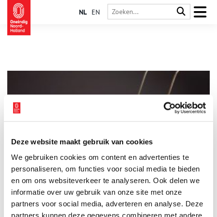
NL
EN
Deze website maakt gebruik van cookies
Sinterklaasfeest in oorlogstijd
We gebruiken cookies om content en advertenties te
Tijdens de Tweede Wereldoorlog ging het Sinterklaasfeest
vaak gewoon door. Thuis werden er gedichten gemaakt, de
personaliseren, om functies voor social media te bieden
Verkadefabriek in Zaandam maakte letters van taaitaai bij
en om ons websiteverkeer te analyseren. Ook delen we
gebrek aan chocolade en vliegtuigfabrikant Fokker gaf zijn
informatie over uw gebruik van onze site met onze
werknemers een Sinterklaascadeautje voor de kinderen.
partners voor social media, adverteren en analyse. Deze
partners kunnen deze gegevens combineren met andere