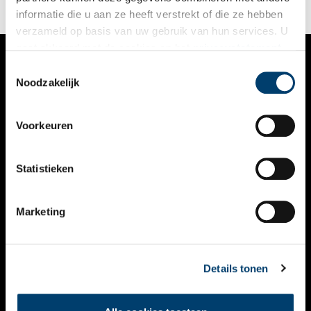
informatie die u aan ze heeft verstrekt of die ze hebben
verzameld op basis van uw gebruik van hun services. U
gaat akkoord met de cookies en het
privacystatement
als u onze website blijft gebruiken.
Toestemmingsselectie
VERHALEN
Noodzakelijk
NIEUWS
Voorkeuren
KALENDER
THEMA’S
Statistieken
ACTIVITEITEN
Marketing
VIDEO’S
OVER ONS
Details tonen
CONTACT