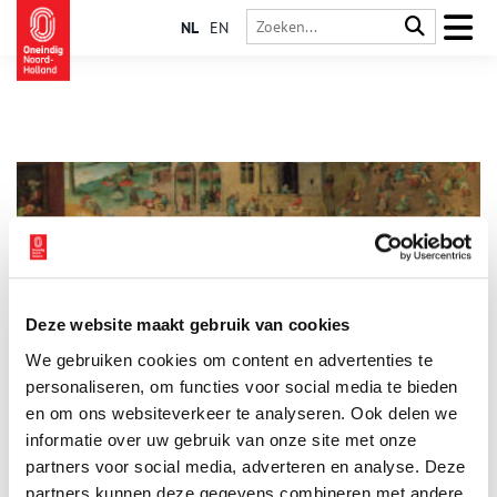
NL
EN
Deze website maakt gebruik van cookies
Stront aan de knikker: speelgoed uit een beerput
We gebruiken cookies om content en advertenties te
Tegenwoordig is het meeste speelgoed gemaakt van plastic en
afkomstig uit China. Overal zitten batterijen in en zo’n beetje
personaliseren, om functies voor social media te bieden
alles maakt geluid en geeft licht. Toch speelden kinderen
en om ons websiteverkeer te analyseren. Ook delen we
eeuwenlang met handgemaakt speelgoed van natuurlijke
informatie over uw gebruik van onze site met onze
materialen. Tijdens archeologische opgravingen worden er
regelmatig knikkers, tollen, poppengoed, dobbel- en
partners voor social media, adverteren en analyse. Deze
dominostenen teruggevonden. Zoals bij een opgraving van
partners kunnen deze gegevens combineren met andere