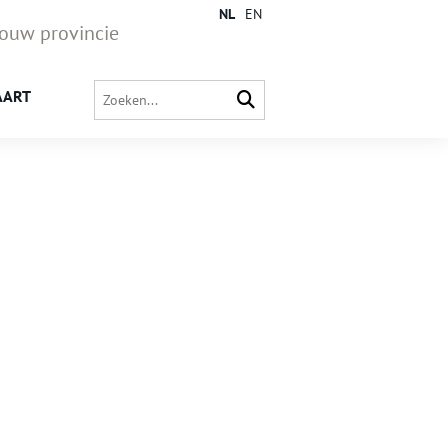
NL
EN
jouw provincie
AART