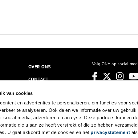
Volg ONH op social med
OVER ONS
CONTACT
NIEUWSBRIEF
ik van cookies
ontent en advertenties te personaliseren, om functies voor soci
DISCLAIMER
erkeer te analyseren. Ook delen we informatie over uw gebruik
PRIVACY
or social media, adverteren en analyse. Deze partners kunnen 
ormatie die u aan ze heeft verstrekt of die ze hebben verzameld
TOEGANKELIJKHEID
es. U gaat akkoord met de cookies en het
privacystatement
als