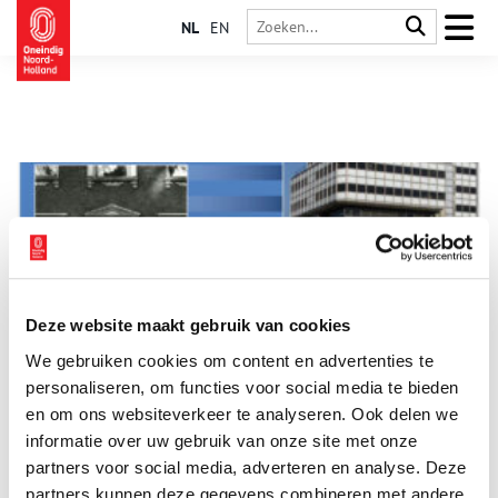
NL
EN
Deze website maakt gebruik van cookies
I00 jaar IBM in Nederland
We gebruiken cookies om content en advertenties te
ICT-bedrijf International Business Machines (IBM) werd in 1911
in Amerika opgericht en is vanaf 1920 officieel
personaliseren, om functies voor social media te bieden
vertegenwoordigd in ons land. Toen verwierf Maurice Boas een
en om ons websiteverkeer te analyseren. Ook delen we
agentschap, dat in 1940 omgezet werd in een volle
informatie over uw gebruik van onze site met onze
dochteronderneming. In eerste instantie onder de naam
Watson Bedrijfsmachine Maatschappij N.V. en na de Tweede
partners voor social media, adverteren en analyse. Deze
Wereldoorlog als Internationale Bedrijfsmachine Maatschappij
partners kunnen deze gegevens combineren met andere