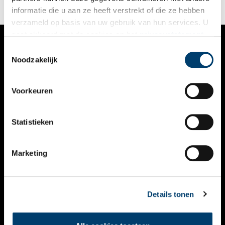
informatie die u aan ze heeft verstrekt of die ze hebben
verzameld op basis van uw gebruik van hun services. U
gaat akkoord met de cookies en het
privacystatement
als u onze website blijft gebruiken.
Toestemmingsselectie
VERHALEN
Noodzakelijk
NIEUWS
Voorkeuren
KALENDER
THEMA’S
Statistieken
ACTIVITEITEN
Marketing
VIDEO’S
OVER ONS
Details tonen
CONTACT