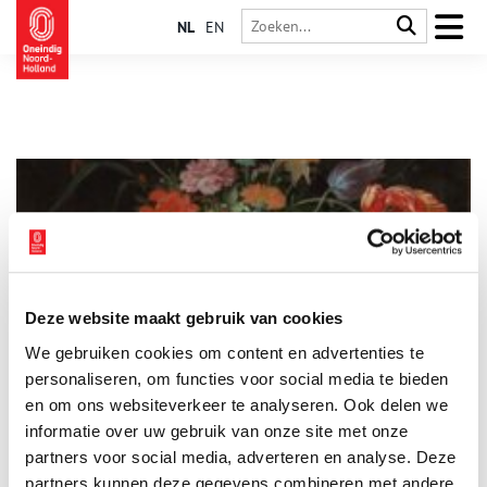
NL
EN
Deze website maakt gebruik van cookies
Hoe rook de Gouden Eeuw?
We gebruiken cookies om content en advertenties te
Dat de Amsterdamse grachten vroeger niet al te aangenaam
roken, zal niemand verbazen. Maar er zijn slechts weinig
personaliseren, om functies voor social media te bieden
mensen die zich nog de lucht kunnen herinneren van
en om ons websiteverkeer te analyseren. Ook delen we
kalkovens of bleekvelden. En wat te denken van mirre of
informatie over uw gebruik van onze site met onze
ambergrijs, geuren die lang geleden uit ons collectieve
geurpalet verdwenen zijn? Duik met ons in het kleurrijke
partners voor social media, adverteren en analyse. Deze
bouquet van de zeventiende eeuw.
partners kunnen deze gegevens combineren met andere