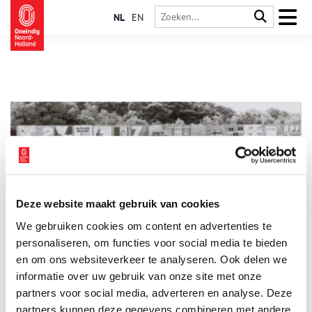
NL
EN
Deze website maakt gebruik van cookies
Verkiezingscapriolen: een lijsttrekker van zeven jaar oud
We gebruiken cookies om content en advertenties te
Lijsttrekkers van zeven jaar, politieke partijen die het
levensgeluk willen bevorderen of een wereldregering
personaliseren, om functies voor social media te bieden
nastreven: honderd jaar parlementaire geschiedenis is
en om ons websiteverkeer te analyseren. Ook delen we
allerminst saai.
informatie over uw gebruik van onze site met onze
partners voor social media, adverteren en analyse. Deze
partners kunnen deze gegevens combineren met andere