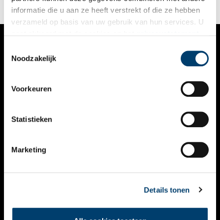
informatie die u aan ze heeft verstrekt of die ze hebben
verzameld op basis van uw gebruik van hun services. U
gaat akkoord met de cookies en het
privacystatement
als u onze website blijft gebruiken.
Toestemmingsselectie
VERHALEN
Noodzakelijk
NIEUWS
Voorkeuren
KALENDER
THEMA’S
Statistieken
ACTIVITEITEN
Marketing
VIDEO’S
OVER ONS
Details tonen
CONTACT