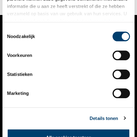
informatie die u aan ze heeft verstrekt of die ze hebben
verzameld op basis van uw gebruik van hun services. U
gaat akkoord met de cookies en het
privacystatement
als u onze website blijft gebruiken.
Toestemmingsselectie
VERHALEN
Noodzakelijk
NIEUWS
Voorkeuren
KALENDER
THEMA’S
Statistieken
ACTIVITEITEN
Marketing
VIDEO’S
OVER ONS
Details tonen
CONTACT