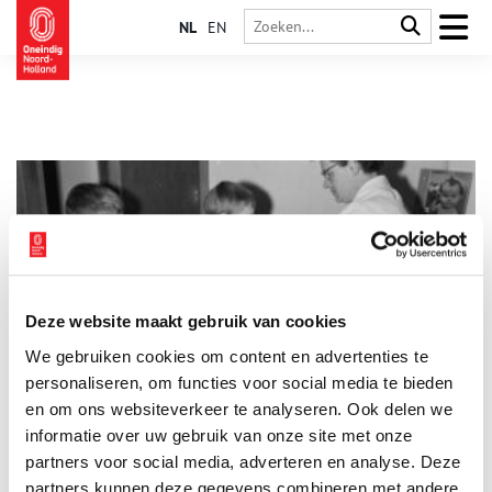
NL
EN
Deze website maakt gebruik van cookies
Van pokken tot polio: het Rijksvaccinatieprogramma
We gebruiken cookies om content en advertenties te
Tegenwoordig kunnen we ons weinig voorstellen dat
droeviger is dan ouders die hun kinderen overleven. Maar nog
personaliseren, om functies voor social media te bieden
geen honderd jaar geleden hoorde kindersterfte onlosmakelijk
en om ons websiteverkeer te analyseren. Ook delen we
bij het leven. Infectieziekten als polio, difterie en mazelen
informatie over uw gebruik van onze site met onze
sloegen blijvende gaten in jonge gezinnen. Dankzij het in
1957 gestarte Rijksvaccinatieprogramma zijn dit soort
partners voor social media, adverteren en analyse. Deze
epidemieën zeldzaam geworden.
partners kunnen deze gegevens combineren met andere