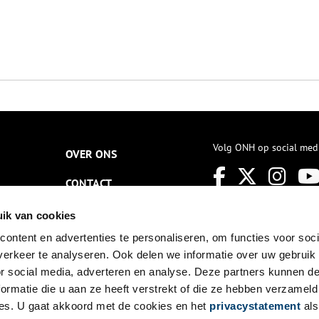
Volg ONH op social med
OVER ONS
CONTACT
NIEUWSBRIEF
ik van cookies
ontent en advertenties te personaliseren, om functies voor soci
DISCLAIMER
erkeer te analyseren. Ook delen we informatie over uw gebruik
PRIVACY
or social media, adverteren en analyse. Deze partners kunnen 
ormatie die u aan ze heeft verstrekt of die ze hebben verzameld
TOEGANKELIJKHEID
es. U gaat akkoord met de cookies en het
privacystatement
als