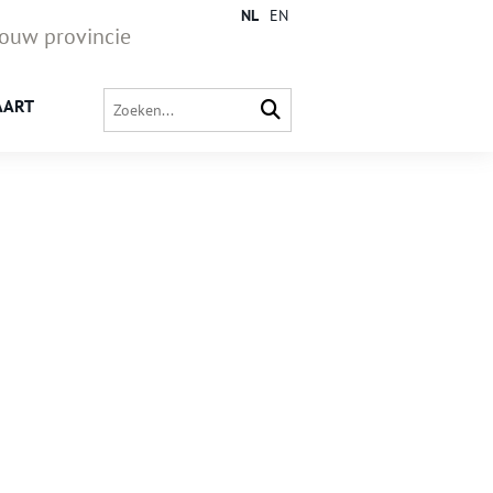
NL
EN
jouw provincie
AART