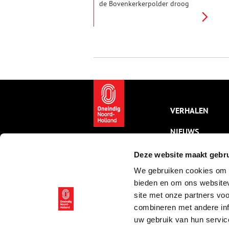
de Bovenkerkerpolder droog
werd gelegd tientallen wieken
draaien. De klus was zo immens
dat steeds meer molens nodig
waren.
VERHALEN
NIEUWS
KALENDER
Deze website maakt gebru
We gebruiken cookies om c
THEMA’S
bieden en om ons websitev
ACTIVITEITEN
site met onze partners vo
combineren met andere inf
VIDEO’S
uw gebruik van hun servic