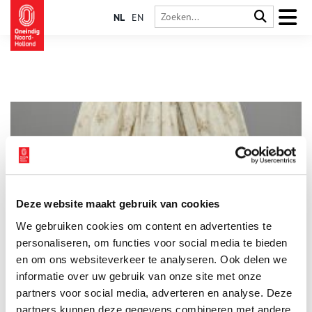
NL
EN
Deze website maakt gebruik van cookies
Teylers presenteert de ‘galante zwier’ van Watteau
We gebruiken cookies om content en advertenties te
Watteau? Wie? Grote kans dat u nog nooit van de man heeft
gehoord, maar als het aan het Teylers Museum in Haarlem ligt,
personaliseren, om functies voor social media te bieden
komt daar nu een einde aan.
en om ons websiteverkeer te analyseren. Ook delen we
informatie over uw gebruik van onze site met onze
partners voor social media, adverteren en analyse. Deze
partners kunnen deze gegevens combineren met andere