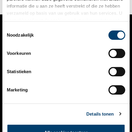
informatie die u aan ze heeft verstrekt of die ze hebben
verzameld op basis van uw gebruik van hun services. U
gaat akkoord met de cookies en het
privacystatement
als u onze website blijft gebruiken.
Toestemmingsselectie
VERHALEN
Noodzakelijk
NIEUWS
Voorkeuren
KALENDER
THEMA’S
Statistieken
ACTIVITEITEN
Marketing
VIDEO’S
OVER ONS
Details tonen
CONTACT